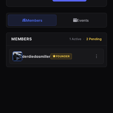
Members
Events
MEMBERS
1 Active
•
2 Pending
derdiedasmiller
FOUNDER